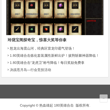
玲珑宝阁探奇宝，惊喜大奖等你拿
怒龙出海震山河，经典区雷龙印霸气登场！
1.80英雄合击炼化套装属性新鲜出炉！披荆斩棘神器降临！
1.80英雄合击“龙虎卫”称号降临！每日奖励免费拿
决战苍月岛—行会竞技活动
Copyright © 热血雄起 180英雄合击 版权所有.