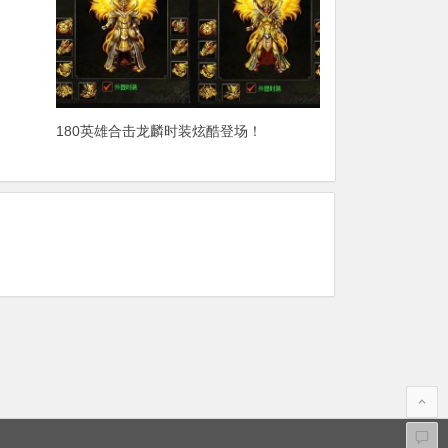
180英雄合击龙麟时装炫酷登场！