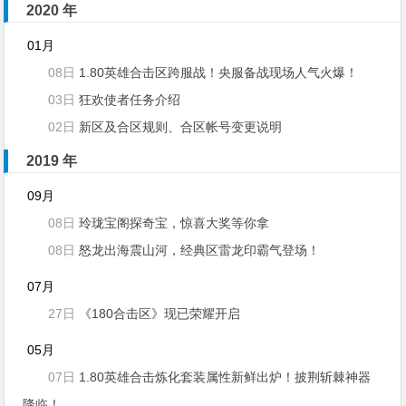
2020 年
01月
08日
1.80英雄合击区跨服战！央服备战现场人气火爆！
03日
狂欢使者任务介绍
02日
新区及合区规则、合区帐号变更说明
2019 年
09月
08日
玲珑宝阁探奇宝，惊喜大奖等你拿
08日
怒龙出海震山河，经典区雷龙印霸气登场！
07月
27日
《180合击区》现已荣耀开启
05月
07日
1.80英雄合击炼化套装属性新鲜出炉！披荆斩棘神器
降临！