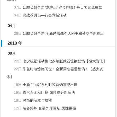
07日
1.80英雄合击“龙虎卫”称号降临！每日奖励免费拿
04日
决战苍月岛—行会竞技活动
04月
28日
1.80英雄合击,全新跨服战个人PVP积分赛全新推出
2018 年
08月
22日
七夕祝福活动携七夕绝版武器惊艳登场【盛大资讯】
22日
朱雀时装惊艳问世！全新属性霸道登场！【盛大资
讯】
19日
全新 “白虎”系列时装首饰震撼出世
19日
真气石金秋巨献 属性提升新玩法
18日
灵笛的获取与属性
12日
装备熔炼 套装外形更炫 属性更强