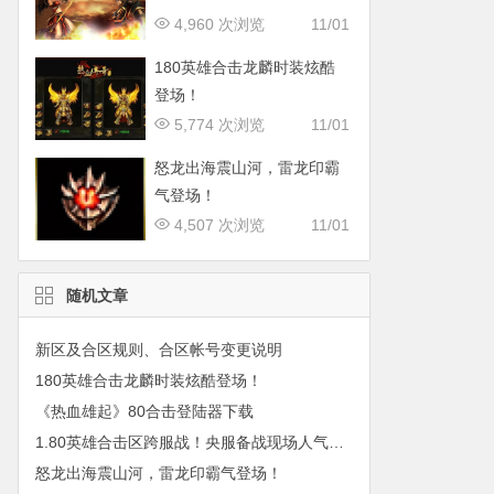
4,960 次浏览
11/01
180英雄合击龙麟时装炫酷
登场！
5,774 次浏览
11/01
怒龙出海震山河，雷龙印霸
气登场！
4,507 次浏览
11/01
随机文章
新区及合区规则、合区帐号变更说明
180英雄合击龙麟时装炫酷登场！
《热血雄起》80合击登陆器下载
1.80英雄合击区跨服战！央服备战现场人气火爆！
怒龙出海震山河，雷龙印霸气登场！