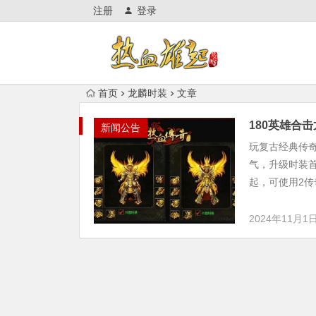
注册
登录
首页
龙麟时装
文章
180英雄合
新闻公告
玩复古经典传
气，升级时装
起，可使用2传
2024年11月1