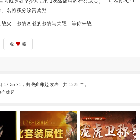
主号或英雄至少攻击过1次战旗柱的行会成员），可在NPC争
分、名将积分珍贵奖励！
的战火，激情四溢的激情与荣耀，等你来战！
收
藏
日
17:35:21
，由
热血雄起
发表，共 1328 字。
热血雄起