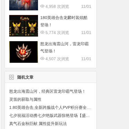
4,958 次浏览
11/01
180英雄合击龙麟时装炫酷
登场！
5,774 次浏览
11/01
怒龙出海震山河，雷龙印霸
气登场！
4,507 次浏览
11/01
随机文章
怒龙出海震山河，经典区雷龙印霸气登场！
灵笛的获取与属性
1.80英雄合击,全新跨服战个人PVP积分赛全新推出
七夕祝福活动携七夕绝版武器惊艳登场【盛大资讯】
真气石金秋巨献 属性提升新玩法