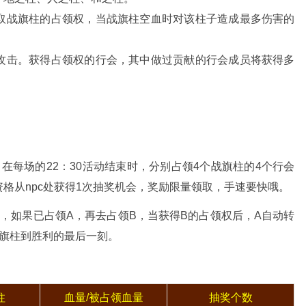
取战旗柱的占领权，当战旗柱空血时对该柱子造成最多伤害的
攻击。获得占领权的行会，其中做过贡献的行会成员将获得多
在每场的22：30活动结束时，分别占领4个战旗柱的4个行会
格从npc处获得1次抽奖机会，奖励限量领取，手速要快哦。
，如果已占领A，再去占领B，当获得B的占领权后，A自动转
战旗柱到胜利的最后一刻。
柱
血量/被占领血量
抽奖个数