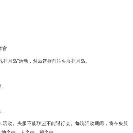
挥官
战苍月岛”活动，然后选择前往央服苍月岛。
场。
岛。
加活动。央服不能联盟不能退行会。每晚活动期间，将在央服
、地之柱、人之柱、和之柱。