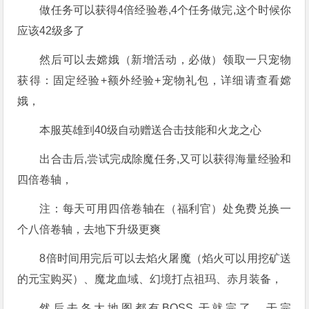
做任务可以获得4倍经验卷,4个任务做完,这个时候你
应该42级多了
然后可以去嫦娥（新增活动，必做）领取一只宠物
获得：固定经验+额外经验+宠物礼包，详细请查看嫦
娥，
本服英雄到40级自动赠送合击技能和火龙之心
出合击后,尝试完成除魔任务,又可以获得海量经验和
四倍卷轴，
注：每天可用四倍卷轴在（福利官）处免费兑换一
个八倍卷轴，去地下升级更爽
8倍时间用完后可以去焰火屠魔（焰火可以用挖矿送
的元宝购买）、魔龙血域、幻境打点祖玛、赤月装备，
然后去各大地图都有BOSS,干就完了，干完