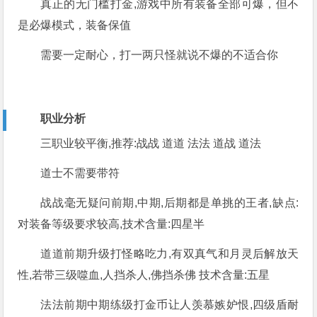
真正的无门槛打金,游戏中所有装备全部可爆，但不
是必爆模式，装备保值
需要一定耐心，打一两只怪就说不爆的不适合你
职业分析
三职业较平衡,推荐:战战 道道 法法 道战 道法
道士不需要带符
战战毫无疑问前期,中期,后期都是单挑的王者,缺点:
对装备等级要求较高,技术含量:四星半
道道前期升级打怪略吃力,有双真气和月灵后解放天
性,若带三级噬血,人挡杀人,佛挡杀佛 技术含量:五星
法法前期中期练级打金币让人羡慕嫉妒恨,四级盾耐